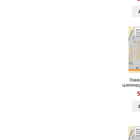
Глав
цилиндр
5