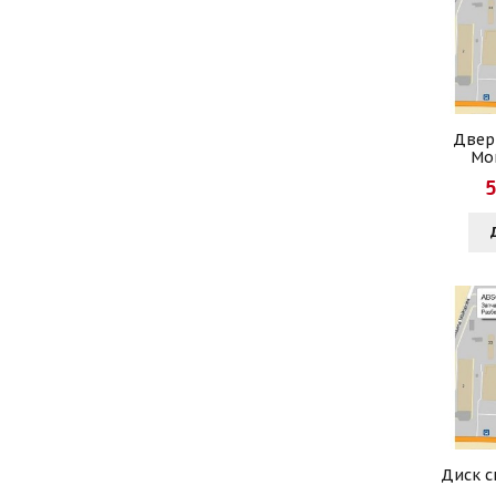
Двер
Mon
5
Диск с