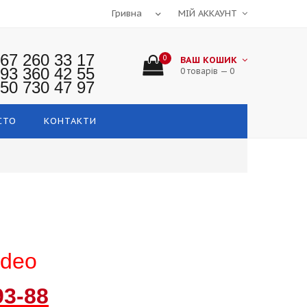
МІЙ АККАУНТ
67 260 33 17
0
ВАШ КОШИК
93 360 42 55
0 товарів — 0
50 730 47 97
СТО
КОНТАКТИ
deo
93-88