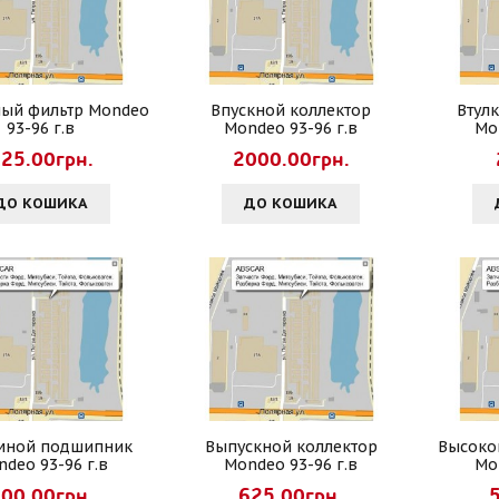
ый фильтр Mondeo
Впускной коллектор
Втул
93-96 г.в
Mondeo 93-96 г.в
Mo
25.00грн.
2000.00грн.
ДО КОШИКА
ДО КОШИКА
ной подшипник
Выпускной коллектор
Высоко
deo 93-96 г.в
Mondeo 93-96 г.в
Mo
00.00грн.
625.00грн.