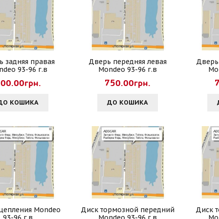
ь задняя правая
Дверь передняя левая
Дверь
deo 93-96 г.в
Mondeo 93-96 г.в
Mo
00.00грн.
750.00грн.
ДО КОШИКА
ДО КОШИКА
цепления Mondeo
Диск тормозной передний
Диск 
93-96 г.в
Mondeo 93-96 г.в
Mo