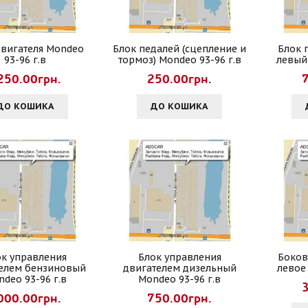
вигателя Mondeo
Блок педалей (сцепление и
Блок 
93-96 г.в
тормоз) Mondeo 93-96 г.в
левый
250.00грн.
250.00грн.
ДО КОШИКА
ДО КОШИКА
ок управления
Блок управления
Боков
елем бензиновый
двигателем дизельный
левое
deo 93-96 г.в
Mondeo 93-96 г.в
000.00грн.
750.00грн.