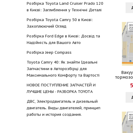
Розбірка Toyota Land Cruiser Prado 120
в Києві: Заглиблення у Технічні Деталі
Розбірка Toyota Camry 50 в Києві:
Захоплюючий Огляд
Розбірка Ford Edge в Києві: Досвід та
Надійність для Вашого Авто
Розбірка Jeep Compass
Toyota Camry 40: Як знайти Ідеальні
Запчастини в Авторозбірці для
Ваку
Максимального Комфорту та Вартості
тормозо
5
НОВОЕ ПОСТУПЛЕНИЕ ЗАПЧАСТЕЙ И
ЛУЧШИЕ ЦЕНЫ - РАЗБОРКА TOYOTА
ДВС, Электродвигатель и дизельный
двигатель. Виды двигателей, принцип
работы и история создания.