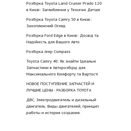
Розбірка Toyota Land Cruiser Prado 120
в Києві: Заглиблення у Технічні Деталі
Розбірка Toyota Camry 50 в Києві:
Захоплюючий Огляд
Розбірка Ford Edge в Києві: Досвід та
Надійність для Вашого Авто
Розбірка Jeep Compass
Toyota Camry 40: Як знайти Ідеальні
Запчастини в Авторозбірці для
Максимального Комфорту та Вартості
НОВОЕ ПОСТУПЛЕНИЕ ЗАПЧАСТЕЙ И
ЛУЧШИЕ ЦЕНЫ - РАЗБОРКА TOYOTА
ДВС, Электродвигатель и дизельный
двигатель. Виды двигателей, принцип
работы и история создания.