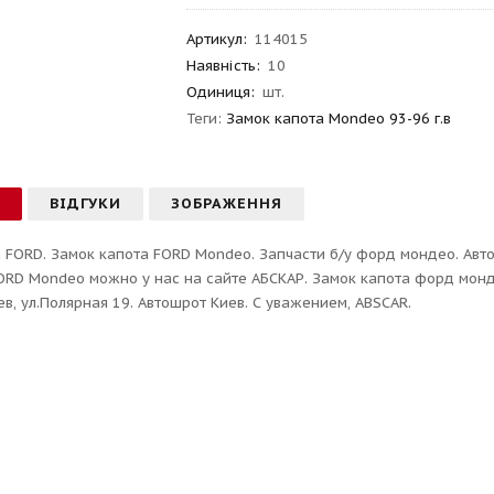
Артикул
:
114015
Наявність:
10
Одиниця:
шт.
Теги:
Замок капота Mondeo 93-96 г.в
С
ВІДГУКИ
ЗОБРАЖЕННЯ
 FORD. Замок капота FORD Mondeo. Запчасти б/у форд мондео. Авто
ORD Mondeo можно у нас на сайте АБСКАР. Замок капота форд монд
иев, ул.Полярная 19. Автошрот Киев. С уважением, ABSCAR.