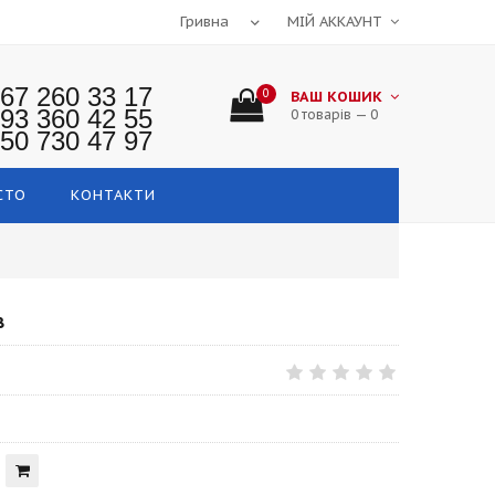
МІЙ АККАУНТ
67 260 33 17
0
ВАШ КОШИК
93 360 42 55
0 товарів — 0
50 730 47 97
СТО
КОНТАКТИ
В