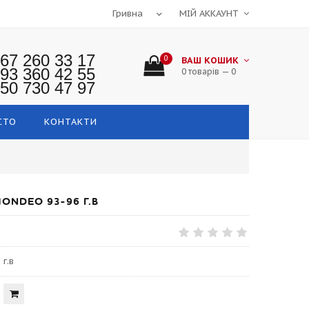
МІЙ АККАУНТ
67 260 33 17
0
ВАШ КОШИК
93 360 42 55
0 товарів — 0
50 730 47 97
СТО
КОНТАКТИ
NDEO 93-96 Г.В
г.в