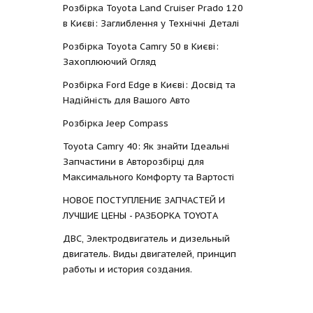
Розбірка Toyota Land Cruiser Prado 120
в Києві: Заглиблення у Технічні Деталі
Розбірка Toyota Camry 50 в Києві:
Захоплюючий Огляд
Розбірка Ford Edge в Києві: Досвід та
Надійність для Вашого Авто
Розбірка Jeep Compass
Toyota Camry 40: Як знайти Ідеальні
Запчастини в Авторозбірці для
Максимального Комфорту та Вартості
НОВОЕ ПОСТУПЛЕНИЕ ЗАПЧАСТЕЙ И
ЛУЧШИЕ ЦЕНЫ - РАЗБОРКА TOYOTА
ДВС, Электродвигатель и дизельный
двигатель. Виды двигателей, принцип
работы и история создания.