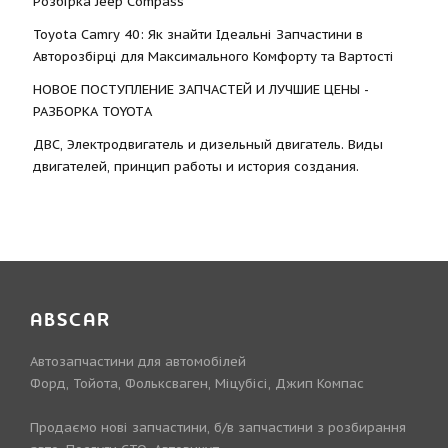
Розбірка Jeep Compass
Toyota Camry 40: Як знайти Ідеальні Запчастини в
Авторозбірці для Максимального Комфорту та Вартості
НОВОЕ ПОСТУПЛЕНИЕ ЗАПЧАСТЕЙ И ЛУЧШИЕ ЦЕНЫ -
РАЗБОРКА TOYOTА
ДВС, Электродвигатель и дизельный двигатель. Виды
двигателей, принцип работы и история создания.
ABSCAR
Автозапчастини для автомобілей
Форд, Тойота, Фольксваген, Міцубісі, Джип Компас
Продаємо нові запчастини, б/в запчастини з розбирання