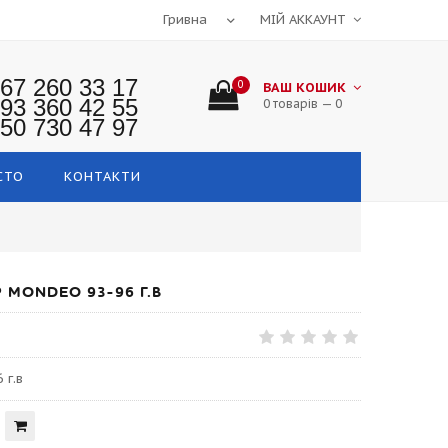
МІЙ АККАУНТ
67 260 33 17
0
ВАШ КОШИК
93 360 42 55
0 товарів — 0
50 730 47 97
СТО
КОНТАКТИ
MONDEO 93-96 Г.В
 г.в