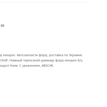
 93
д мондео. Автозапчасти форд, доставка по Украине.
СКАР. Главный тормозной цилиндр форд мондео б/у.
тошрот Киев. С уважением, ABSCAR.