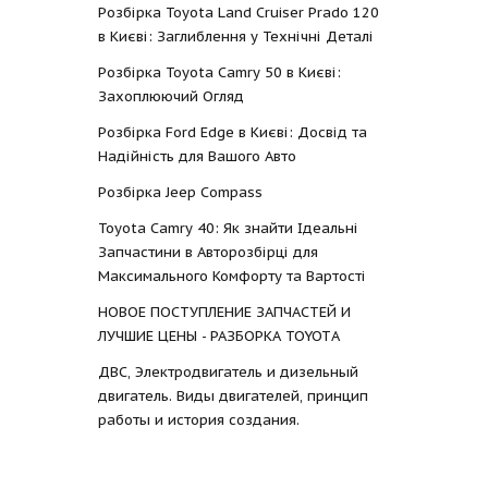
Розбірка Toyota Land Cruiser Prado 120
в Києві: Заглиблення у Технічні Деталі
Розбірка Toyota Camry 50 в Києві:
Захоплюючий Огляд
Розбірка Ford Edge в Києві: Досвід та
Надійність для Вашого Авто
Розбірка Jeep Compass
Toyota Camry 40: Як знайти Ідеальні
Запчастини в Авторозбірці для
Максимального Комфорту та Вартості
НОВОЕ ПОСТУПЛЕНИЕ ЗАПЧАСТЕЙ И
ЛУЧШИЕ ЦЕНЫ - РАЗБОРКА TOYOTА
ДВС, Электродвигатель и дизельный
двигатель. Виды двигателей, принцип
работы и история создания.