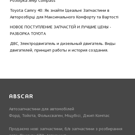
Розбірка Jeep Compass
Toyota Camry 40: Як знайти Ідеальні Запчастини в
Авторозбірці для Максимального Комфорту та Вартості
НОВОЕ ПОСТУПЛЕНИЕ ЗАПЧАСТЕЙ И ЛУЧШИЕ ЦЕНЫ -
РАЗБОРКА TOYOTА
ДВС, Электродвигатель и дизельный двигатель. Виды
двигателей, принцип работы и история создания.
ABSCAR
Автозапчастини для автомобілей
Форд, Тойота, Фольксваген, Міцубісі, Джип Компас
Продаємо нові запчастини, б/в запчастини з розбирання