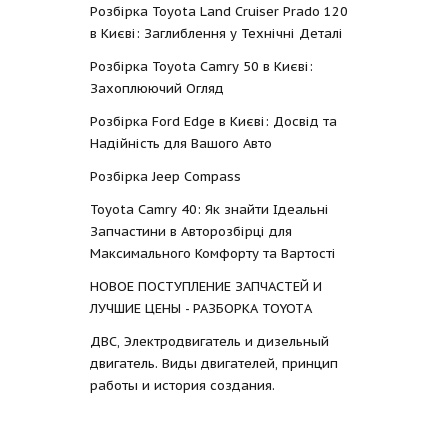
Розбірка Toyota Land Cruiser Prado 120
в Києві: Заглиблення у Технічні Деталі
Розбірка Toyota Camry 50 в Києві:
Захоплюючий Огляд
Розбірка Ford Edge в Києві: Досвід та
Надійність для Вашого Авто
Розбірка Jeep Compass
Toyota Camry 40: Як знайти Ідеальні
Запчастини в Авторозбірці для
Максимального Комфорту та Вартості
НОВОЕ ПОСТУПЛЕНИЕ ЗАПЧАСТЕЙ И
ЛУЧШИЕ ЦЕНЫ - РАЗБОРКА TOYOTА
ДВС, Электродвигатель и дизельный
двигатель. Виды двигателей, принцип
работы и история создания.