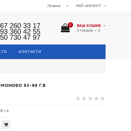
МІЙ АККАУНТ
67 260 33 17
0
ВАШ КОШИК
93 360 42 55
0 товарів — 0
50 730 47 97
СТО
КОНТАКТИ
MONDEO 93-96 Г.В
6 г.в