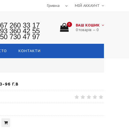
МІЙ АККАУНТ
67 260 33 17
0
ВАШ КОШИК
93 360 42 55
0 товарів — 0
50 730 47 97
СТО
КОНТАКТИ
-96 Г.В