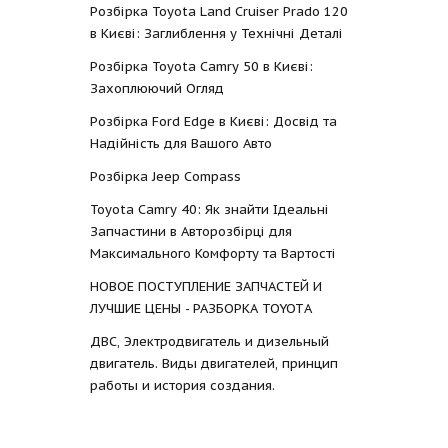
Розбірка Toyota Land Cruiser Prado 120
в Києві: Заглиблення у Технічні Деталі
Розбірка Toyota Camry 50 в Києві:
Захоплюючий Огляд
Розбірка Ford Edge в Києві: Досвід та
Надійність для Вашого Авто
Розбірка Jeep Compass
Toyota Camry 40: Як знайти Ідеальні
Запчастини в Авторозбірці для
Максимального Комфорту та Вартості
НОВОЕ ПОСТУПЛЕНИЕ ЗАПЧАСТЕЙ И
ЛУЧШИЕ ЦЕНЫ - РАЗБОРКА TOYOTА
ДВС, Электродвигатель и дизельный
двигатель. Виды двигателей, принцип
работы и история создания.