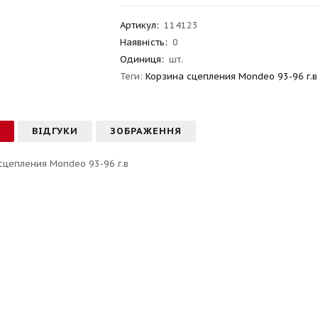
Артикул
:
114123
Наявність:
0
Одиниця:
шт.
Теги:
Корзина сцепления Mondeo 93-96 г.в
С
ВІДГУКИ
ЗОБРАЖЕННЯ
сцепления Mondeo 93-96 г.в