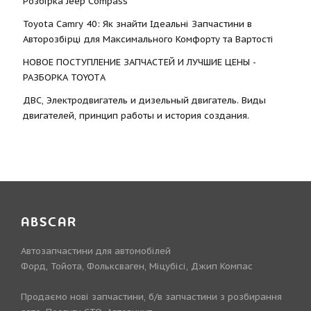
Розбірка Jeep Compass
Toyota Camry 40: Як знайти Ідеальні Запчастини в
Авторозбірці для Максимального Комфорту та Вартості
НОВОЕ ПОСТУПЛЕНИЕ ЗАПЧАСТЕЙ И ЛУЧШИЕ ЦЕНЫ -
РАЗБОРКА TOYOTА
ДВС, Электродвигатель и дизельный двигатель. Виды
двигателей, принцип работы и история создания.
ABSCAR
Автозапчастини для автомобілей
Форд, Тойота, Фольксваген, Міцубісі, Джип Компас
Продаємо нові запчастини, б/в запчастини з розбирання