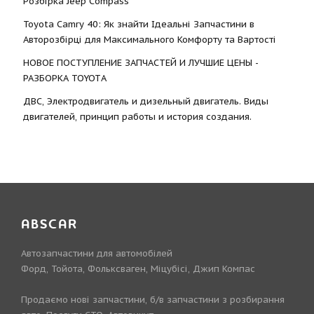
Розбірка Jeep Compass
Toyota Camry 40: Як знайти Ідеальні Запчастини в
Авторозбірці для Максимального Комфорту та Вартості
НОВОЕ ПОСТУПЛЕНИЕ ЗАПЧАСТЕЙ И ЛУЧШИЕ ЦЕНЫ -
РАЗБОРКА TOYOTА
ДВС, Электродвигатель и дизельный двигатель. Виды
двигателей, принцип работы и история создания.
ABSCAR
Автозапчастини для автомобілей
Форд, Тойота, Фольксваген, Міцубісі, Джип Компас
Продаємо нові запчастини, б/в запчастини з розбирання