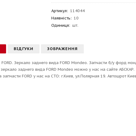
Артикул
:
114044
Наявність:
10
Одиниця:
шт.
С
ВІДГУКИ
ЗОБРАЖЕННЯ
 FORD. Зеркало заднего вида FORD Mondeo. Запчасти б/у форд монд
 зеркало заднего вида FORD Mondeo можно у нас на сайте АБСКАР.
а запчасти FORD у нас на СТО: г.Киев, ул.Полярная 19. Автошрот Кие