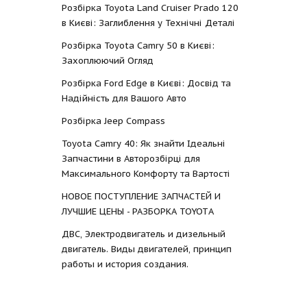
Розбірка Toyota Land Cruiser Prado 120
в Києві: Заглиблення у Технічні Деталі
Розбірка Toyota Camry 50 в Києві:
Захоплюючий Огляд
Розбірка Ford Edge в Києві: Досвід та
Надійність для Вашого Авто
Розбірка Jeep Compass
Toyota Camry 40: Як знайти Ідеальні
Запчастини в Авторозбірці для
Максимального Комфорту та Вартості
НОВОЕ ПОСТУПЛЕНИЕ ЗАПЧАСТЕЙ И
ЛУЧШИЕ ЦЕНЫ - РАЗБОРКА TOYOTА
ДВС, Электродвигатель и дизельный
двигатель. Виды двигателей, принцип
работы и история создания.