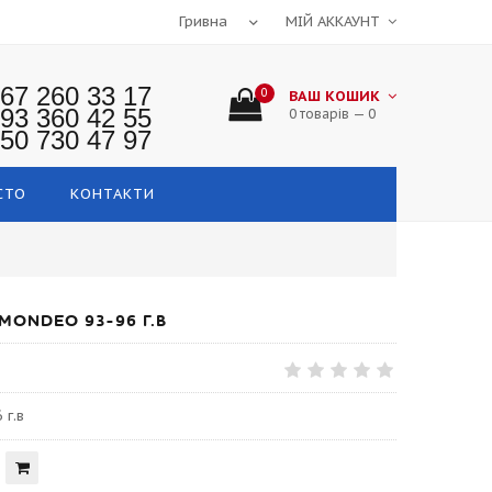
МІЙ АККАУНТ
67 260 33 17
0
ВАШ КОШИК
93 360 42 55
0 товарів — 0
50 730 47 97
СТО
КОНТАКТИ
ONDEO 93-96 Г.В
 г.в