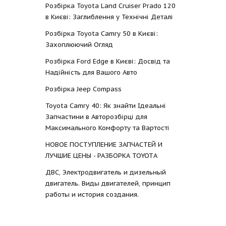
Розбірка Toyota Land Cruiser Prado 120
в Києві: Заглиблення у Технічні Деталі
Розбірка Toyota Camry 50 в Києві:
Захоплюючий Огляд
Розбірка Ford Edge в Києві: Досвід та
Надійність для Вашого Авто
Розбірка Jeep Compass
Toyota Camry 40: Як знайти Ідеальні
Запчастини в Авторозбірці для
Максимального Комфорту та Вартості
НОВОЕ ПОСТУПЛЕНИЕ ЗАПЧАСТЕЙ И
ЛУЧШИЕ ЦЕНЫ - РАЗБОРКА TOYOTА
ДВС, Электродвигатель и дизельный
двигатель. Виды двигателей, принцип
работы и история создания.