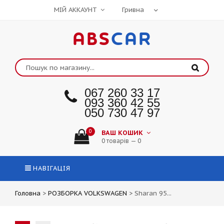
МІЙ АККАУНТ
ABS
CAR
067 260 33 17
093 360 42 55
050 730 47 97
0
ВАШ КОШИК
0 товарів — 0
НАВІГАЦІЯ
Головна
>
РОЗБОРКА VOLKSWAGEN
>
Sharan 95...