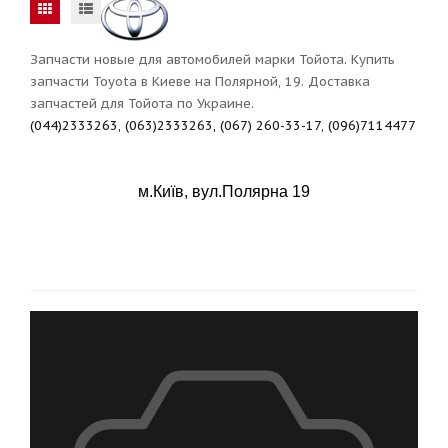
Запчасти новые для автомобилей марки Тойота. Купить
запчасти Toyota в Киеве на Полярной, 19. Доставка
запчастей для Тойота по Украине.
(044)2333263, (063)2333263, (067) 260-33-17, (096)7114477
м.Київ, вул.Полярна 19