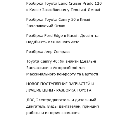
Розбірка Toyota Land Cruiser Prado 120
в Києві: Заглиблення у Технічні Деталі
Розбірка Toyota Camry 50 в Києві:
Захоплюючий Огляд
Розбірка Ford Edge в Києві: Досвід та
Надійність для Вашого Авто
Розбірка Jeep Compass
Toyota Camry 40: Як знайти Ідеальні
Запчастини в Авторозбірці для
Максимального Комфорту та Вартості
НОВОЕ ПОСТУПЛЕНИЕ ЗАПЧАСТЕЙ И
ЛУЧШИЕ ЦЕНЫ - РАЗБОРКА TOYOTА
ДВС, Электродвигатель и дизельный
двигатель. Виды двигателей, принцип
работы и история создания.