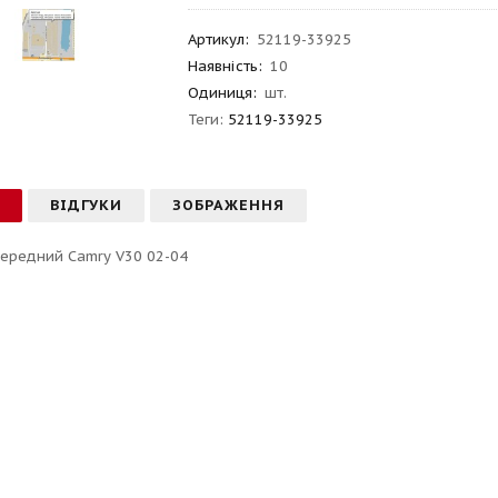
Артикул
:
52119-33925
Наявність:
10
Одиниця:
шт.
Теги:
52119-33925
С
ВІДГУКИ
ЗОБРАЖЕННЯ
ередний Camry V30 02-04