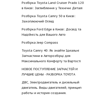
Розбірка Toyota Land Cruiser Prado 120
в Києві: Заглиблення у Технічні Деталі
Розбірка Toyota Camry 50 в Києві:
Захоплюючий Огляд
Розбірка Ford Edge в Києві: Досвід та
Надійність для Вашого Авто
Розбірка Jeep Compass
Toyota Camry 40: Як знайти Ідеальні
Запчастини в Авторозбірці для
Максимального Комфорту та Вартості
НОВОЕ ПОСТУПЛЕНИЕ ЗАПЧАСТЕЙ И
ЛУЧШИЕ ЦЕНЫ - РАЗБОРКА TOYOTА
ДВС, Электродвигатель и дизельный
двигатель. Виды двигателей, принцип
работы и история создания.