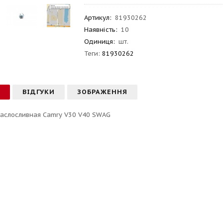
Артикул
:
81930262
Наявність:
10
Одиниця:
шт.
Теги:
81930262
С
ВІДГУКИ
ЗОБРАЖЕННЯ
аслосливная Camry V30 V40 SWAG