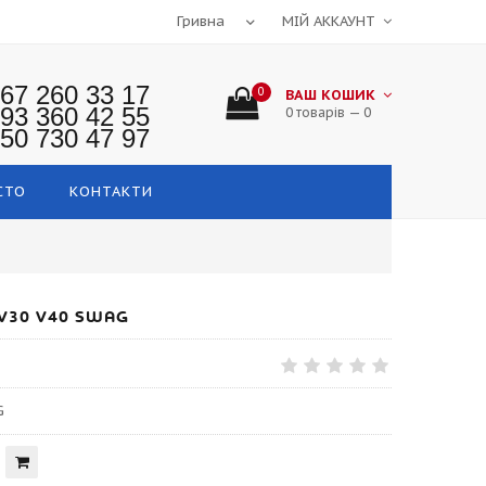
МІЙ АККАУНТ
67 260 33 17
0
ВАШ КОШИК
93 360 42 55
0 товарів — 0
50 730 47 97
СТО
КОНТАКТИ
V30 V40 SWAG
G