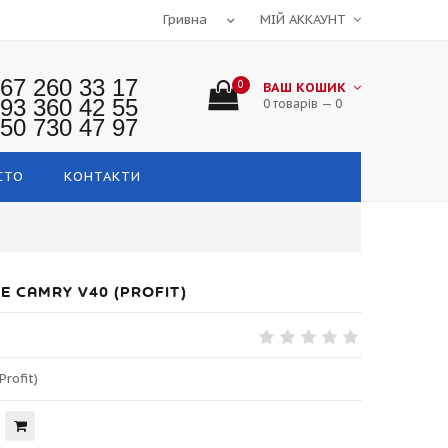
МІЙ АККАУНТ
67 260 33 17
0
ВАШ КОШИК
93 360 42 55
0 товарів — 0
50 730 47 97
СТО
КОНТАКТИ
 CAMRY V40 (PROFIT)
rofit)