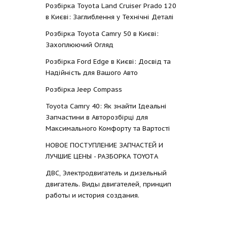
Розбірка Toyota Land Cruiser Prado 120
в Києві: Заглиблення у Технічні Деталі
Розбірка Toyota Camry 50 в Києві:
Захоплюючий Огляд
Розбірка Ford Edge в Києві: Досвід та
Надійність для Вашого Авто
Розбірка Jeep Compass
Toyota Camry 40: Як знайти Ідеальні
Запчастини в Авторозбірці для
Максимального Комфорту та Вартості
НОВОЕ ПОСТУПЛЕНИЕ ЗАПЧАСТЕЙ И
ЛУЧШИЕ ЦЕНЫ - РАЗБОРКА TOYOTА
ДВС, Электродвигатель и дизельный
двигатель. Виды двигателей, принцип
работы и история создания.