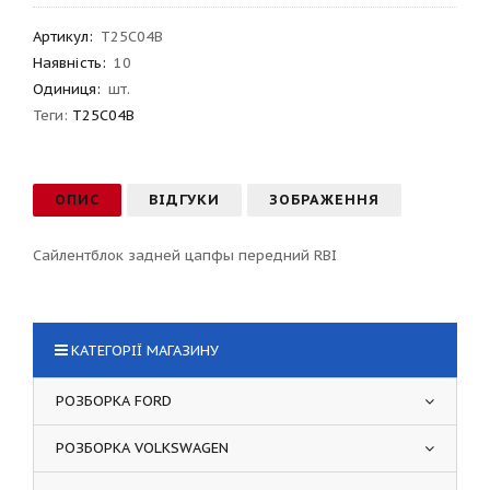
Артикул
:
T25C04B
Наявність:
10
Одиниця:
шт.
Теги:
T25C04B
ОПИС
ВІДГУКИ
ЗОБРАЖЕННЯ
Сайлентблок задней цапфы передний RBI
КАТЕГОРІЇ МАГАЗИНУ
РОЗБОРКА FORD
РОЗБОРКА VOLKSWAGEN