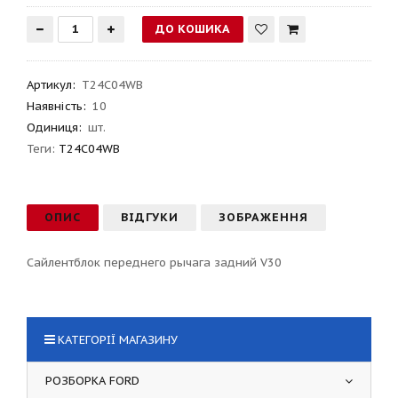
Артикул
:
T24C04WB
Наявність:
10
Одиниця:
шт.
Теги:
T24C04WB
ОПИС
ВІДГУКИ
ЗОБРАЖЕННЯ
Сайлентблок переднего рычага задний V30
КАТЕГОРІЇ МАГАЗИНУ
РОЗБОРКА FORD