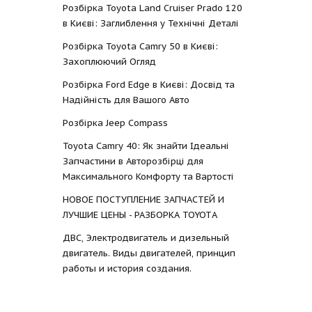
Розбірка Toyota Land Cruiser Prado 120
в Києві: Заглиблення у Технічні Деталі
Розбірка Toyota Camry 50 в Києві:
Захоплюючий Огляд
Розбірка Ford Edge в Києві: Досвід та
Надійність для Вашого Авто
Розбірка Jeep Compass
Toyota Camry 40: Як знайти Ідеальні
Запчастини в Авторозбірці для
Максимального Комфорту та Вартості
НОВОЕ ПОСТУПЛЕНИЕ ЗАПЧАСТЕЙ И
ЛУЧШИЕ ЦЕНЫ - РАЗБОРКА TOYOTА
ДВС, Электродвигатель и дизельный
двигатель. Виды двигателей, принцип
работы и история создания.