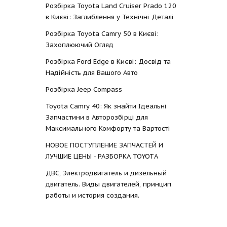
Розбірка Toyota Land Cruiser Prado 120
в Києві: Заглиблення у Технічні Деталі
Розбірка Toyota Camry 50 в Києві:
Захоплюючий Огляд
Розбірка Ford Edge в Києві: Досвід та
Надійність для Вашого Авто
Розбірка Jeep Compass
Toyota Camry 40: Як знайти Ідеальні
Запчастини в Авторозбірці для
Максимального Комфорту та Вартості
НОВОЕ ПОСТУПЛЕНИЕ ЗАПЧАСТЕЙ И
ЛУЧШИЕ ЦЕНЫ - РАЗБОРКА TOYOTА
ДВС, Электродвигатель и дизельный
двигатель. Виды двигателей, принцип
работы и история создания.