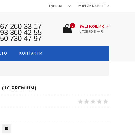
МІЙ АККАУНТ
67 260 33 17
0
ВАШ КОШИК
93 360 42 55
0 товарів — 0
50 730 47 97
СТО
КОНТАКТИ
(JC PREMIUM)