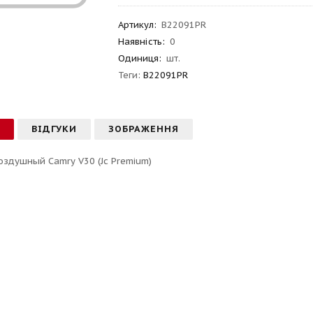
Артикул
:
B22091PR
Наявність:
0
Одиниця:
шт.
Теги:
B22091PR
С
ВІДГУКИ
ЗОБРАЖЕННЯ
оздушный Camry V30 (Jc Premium)