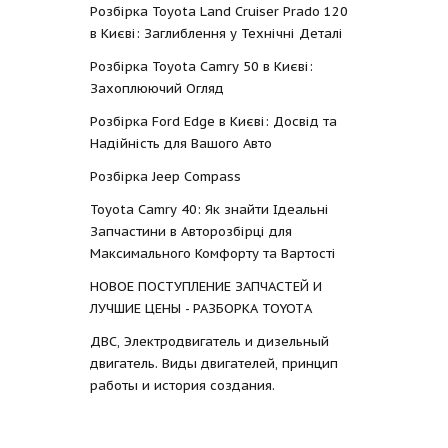
Розбірка Toyota Land Cruiser Prado 120
в Києві: Заглиблення у Технічні Деталі
Розбірка Toyota Camry 50 в Києві:
Захоплюючий Огляд
Розбірка Ford Edge в Києві: Досвід та
Надійність для Вашого Авто
Розбірка Jeep Compass
Toyota Camry 40: Як знайти Ідеальні
Запчастини в Авторозбірці для
Максимального Комфорту та Вартості
НОВОЕ ПОСТУПЛЕНИЕ ЗАПЧАСТЕЙ И
ЛУЧШИЕ ЦЕНЫ - РАЗБОРКА TOYOTА
ДВС, Электродвигатель и дизельный
двигатель. Виды двигателей, принцип
работы и история создания.