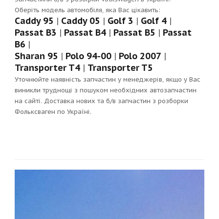
Оберіть модель автомобіля, яка Вас цікавить:
Caddy 95
|
Caddy 05
|
Golf 3
|
Golf 4
|
Passat B3
|
Passat B4
|
Passat B5
|
Passat
B6
|
Sharan 95
|
Polo 94-00
|
Polo 2007
|
Transporter T4
|
Transporter T5
Уточнюйте наявність запчастин у менеджерів, якщо у Вас
виникли труднощі з пошуком необхідних автозапчастин
на сайті. Доставка нових та б/в запчастин з розборки
Фольксваген по Україні.