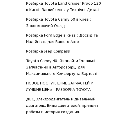
Розбірка Toyota Land Cruiser Prado 120
в Києві: Заглиблення у Технічні Деталі
Розбірка Toyota Camry 50 в Києві:
Захоплюючий Огляд
Розбірка Ford Edge в Києві: Досвід та
Надійність для Вашого Авто
Розбірка Jeep Compass
Toyota Camry 40: Як знайти Ідеальні
Запчастини в Авторозбірці для
Максимального Комфорту та Вартості
НОВОЕ ПОСТУПЛЕНИЕ ЗАПЧАСТЕЙ И
ЛУЧШИЕ ЦЕНЫ - РАЗБОРКА TOYOTА
ДВС, Электродвигатель и дизельный
двигатель. Виды двигателей, принцип
работы и история создания.