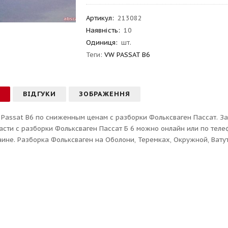
Артикул
:
213082
Наявність:
10
Одиниця:
шт.
Теги:
VW PASSAT B6
С
ВІДГУКИ
ЗОБРАЖЕННЯ
Passat B6 по сниженным ценам с разборки Фольксваген Пассат. Запч
асти с разборки Фольксваген Пассат Б 6 можно онлайн или по тел
аине. Разборка Фольксваген на Оболони, Теремках, Окружной, Ватут