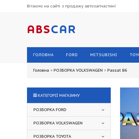
Вітаємо на сайті з продажу автозапчастин!
ABS
CAR
ГОЛОВНА
FORD
MITSUBISHI
TOY
Головна
>
РОЗБОРКА VOLKSWAGEN
>
Passat B6
КАТЕГОРІЇ МАГАЗИНУ
РОЗБОРКА FORD
РОЗБОРКА VOLKSWAGEN
РОЗБОРКА TOYOTA