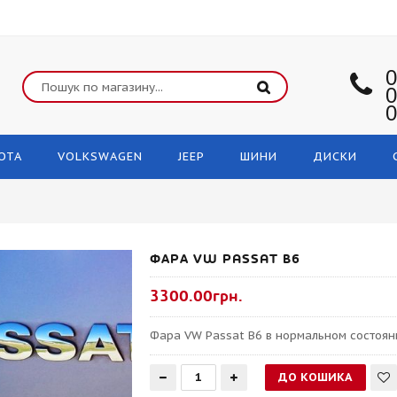
0
0
0
OTA
VOLKSWAGEN
JEEP
ШИНИ
ДИСКИ
ФАРА VW PASSAT B6
3300.00грн.
Фара VW Passat B6 в нормальном состоян