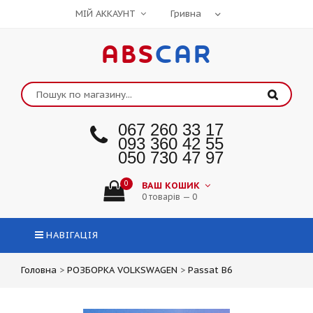
МІЙ АККАУНТ
ABS
CAR
067 260 33 17
093 360 42 55
050 730 47 97
0
ВАШ КОШИК
0 товарів — 0
НАВІГАЦІЯ
Головна
>
РОЗБОРКА VOLKSWAGEN
>
Passat B6