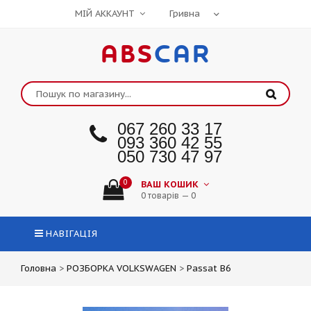
МІЙ АККАУНТ
ABS
CAR
067 260 33 17
093 360 42 55
050 730 47 97
0
ВАШ КОШИК
0 товарів — 0
НАВІГАЦІЯ
Головна
>
РОЗБОРКА VOLKSWAGEN
>
Passat B6