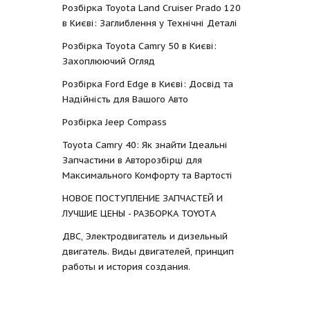
Розбірка Toyota Land Cruiser Prado 120
в Києві: Заглиблення у Технічні Деталі
Розбірка Toyota Camry 50 в Києві:
Захоплюючий Огляд
Розбірка Ford Edge в Києві: Досвід та
Надійність для Вашого Авто
Розбірка Jeep Compass
Toyota Camry 40: Як знайти Ідеальні
Запчастини в Авторозбірці для
Максимального Комфорту та Вартості
НОВОЕ ПОСТУПЛЕНИЕ ЗАПЧАСТЕЙ И
ЛУЧШИЕ ЦЕНЫ - РАЗБОРКА TOYOTА
ДВС, Электродвигатель и дизельный
двигатель. Виды двигателей, принцип
работы и история создания.