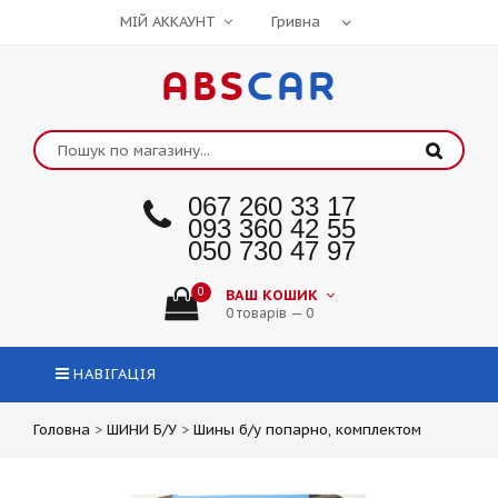
МІЙ АККАУНТ
ABS
CAR
067 260 33 17
093 360 42 55
050 730 47 97
0
ВАШ КОШИК
0 товарів — 0
НАВІГАЦІЯ
Головна
>
ШИНИ Б/У
>
Шины б/у попарно, комплектом