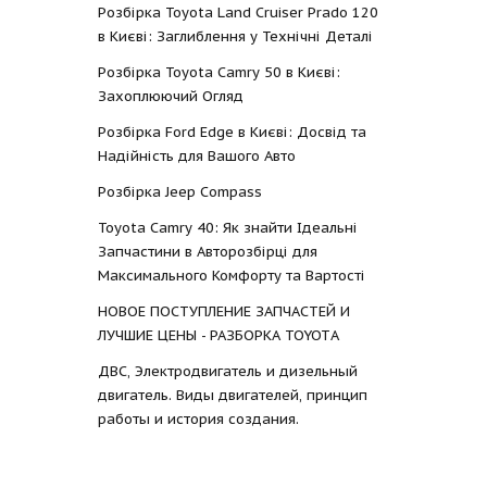
Розбірка Toyota Land Cruiser Prado 120
в Києві: Заглиблення у Технічні Деталі
Розбірка Toyota Camry 50 в Києві:
Захоплюючий Огляд
Розбірка Ford Edge в Києві: Досвід та
Надійність для Вашого Авто
Розбірка Jeep Compass
Toyota Camry 40: Як знайти Ідеальні
Запчастини в Авторозбірці для
Максимального Комфорту та Вартості
НОВОЕ ПОСТУПЛЕНИЕ ЗАПЧАСТЕЙ И
ЛУЧШИЕ ЦЕНЫ - РАЗБОРКА TOYOTА
ДВС, Электродвигатель и дизельный
двигатель. Виды двигателей, принцип
работы и история создания.