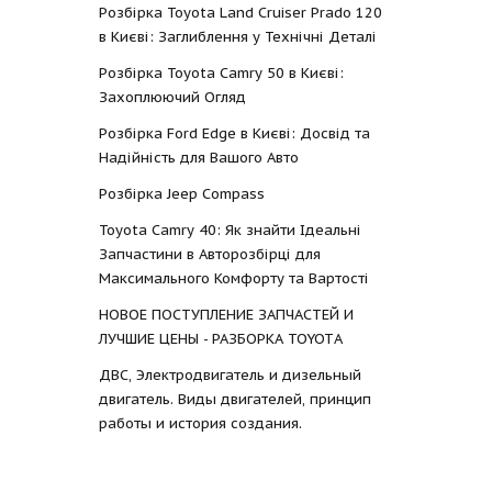
Розбірка Toyota Land Cruiser Prado 120
в Києві: Заглиблення у Технічні Деталі
Розбірка Toyota Camry 50 в Києві:
Захоплюючий Огляд
Розбірка Ford Edge в Києві: Досвід та
Надійність для Вашого Авто
Розбірка Jeep Compass
Toyota Camry 40: Як знайти Ідеальні
Запчастини в Авторозбірці для
Максимального Комфорту та Вартості
НОВОЕ ПОСТУПЛЕНИЕ ЗАПЧАСТЕЙ И
ЛУЧШИЕ ЦЕНЫ - РАЗБОРКА TOYOTА
ДВС, Электродвигатель и дизельный
двигатель. Виды двигателей, принцип
работы и история создания.