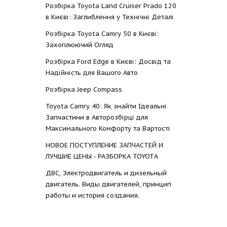
Розбірка Toyota Land Cruiser Prado 120
в Києві: Заглиблення у Технічні Деталі
Розбірка Toyota Camry 50 в Києві:
Захоплюючий Огляд
Розбірка Ford Edge в Києві: Досвід та
Надійність для Вашого Авто
Розбірка Jeep Compass
Toyota Camry 40: Як знайти Ідеальні
Запчастини в Авторозбірці для
Максимального Комфорту та Вартості
НОВОЕ ПОСТУПЛЕНИЕ ЗАПЧАСТЕЙ И
ЛУЧШИЕ ЦЕНЫ - РАЗБОРКА TOYOTА
ДВС, Электродвигатель и дизельный
двигатель. Виды двигателей, принцип
работы и история создания.