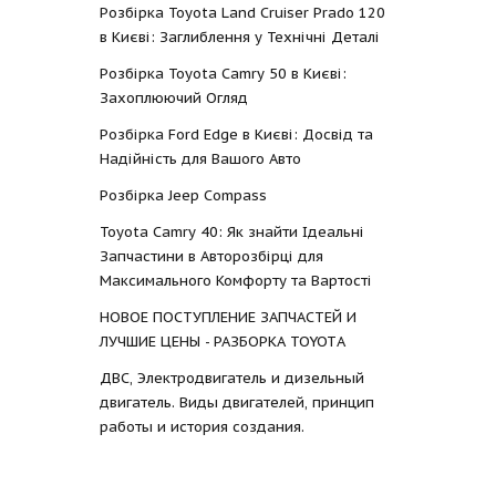
Розбірка Toyota Land Cruiser Prado 120
в Києві: Заглиблення у Технічні Деталі
Розбірка Toyota Camry 50 в Києві:
Захоплюючий Огляд
Розбірка Ford Edge в Києві: Досвід та
Надійність для Вашого Авто
Розбірка Jeep Compass
Toyota Camry 40: Як знайти Ідеальні
Запчастини в Авторозбірці для
Максимального Комфорту та Вартості
НОВОЕ ПОСТУПЛЕНИЕ ЗАПЧАСТЕЙ И
ЛУЧШИЕ ЦЕНЫ - РАЗБОРКА TOYOTА
ДВС, Электродвигатель и дизельный
двигатель. Виды двигателей, принцип
работы и история создания.