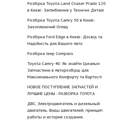
Розбірка Toyota Land Cruiser Prado 120
в Києві: Заглиблення у Технічні Деталі
Розбірка Toyota Camry 50 в Києві:
Захоплюючий Огляд
Розбірка Ford Edge в Києві: Досвід та
Надійність для Вашого Авто
Розбірка Jeep Compass
Toyota Camry 40: Як знайти Ідеальні
Запчастини в Авторозбірці для
Максимального Комфорту та Вартості
НОВОЕ ПОСТУПЛЕНИЕ ЗАПЧАСТЕЙ И
ЛУЧШИЕ ЦЕНЫ - РАЗБОРКА TOYOTА
ДВС, Электродвигатель и дизельный
двигатель. Виды двигателей, принцип
работы и история создания.