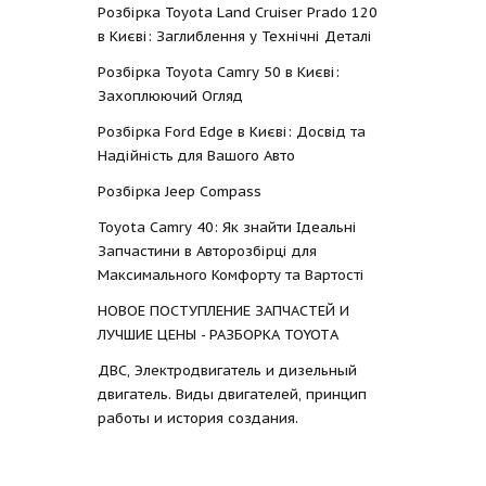
Розбірка Toyota Land Cruiser Prado 120
в Києві: Заглиблення у Технічні Деталі
Розбірка Toyota Camry 50 в Києві:
Захоплюючий Огляд
Розбірка Ford Edge в Києві: Досвід та
Надійність для Вашого Авто
Розбірка Jeep Compass
Toyota Camry 40: Як знайти Ідеальні
Запчастини в Авторозбірці для
Максимального Комфорту та Вартості
НОВОЕ ПОСТУПЛЕНИЕ ЗАПЧАСТЕЙ И
ЛУЧШИЕ ЦЕНЫ - РАЗБОРКА TOYOTА
ДВС, Электродвигатель и дизельный
двигатель. Виды двигателей, принцип
работы и история создания.