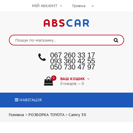
МІЙ АККАУНТ
ABS
CAR
067 260 33 17
093 360 42 55
050 730 47 97
0
ВАШ КОШИК
0 товарів — 0
НАВІГАЦІЯ
Головна
>
РОЗБОРКА TOYOTA
>
Camry 30