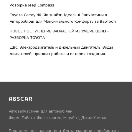
Розбірка Jeep Compass
Toyota Camry 40: Як знайти Ідеальні Запчастини в
Авторозбірці для Максимального Комфорту та Вартості
НОВОЕ ПОСТУПЛЕНИЕ ЗАПЧАСТЕЙ И ЛУЧШИЕ ЦЕНЫ -
РАЗБОРКА TOYOTА
ДВС, Электродвигатель и дизельный двигатель. Виды
двигателей, принцип работы и история создания.
ABSCAR
Автозапчастини для автомобілей
Форд, Тойота, Фольксваген, Міцубісі, Джип Компас
Продаємо нові запчастини, б/в запчастини з розбирання