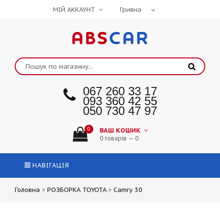
МІЙ АККАУНТ
ABS
CAR
067 260 33 17
093 360 42 55
050 730 47 97
0
ВАШ КОШИК
0 товарів — 0
НАВІГАЦІЯ
Головна
>
РОЗБОРКА TOYOTA
>
Camry 30