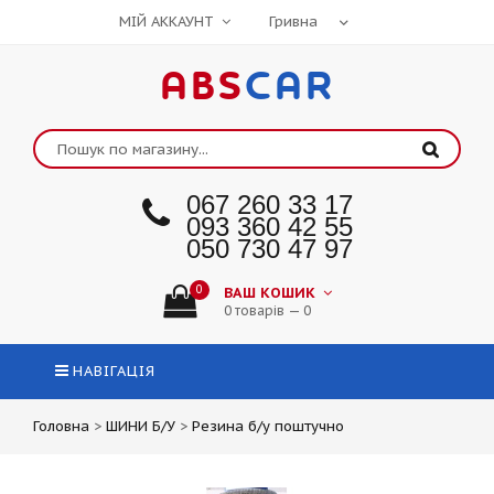
МІЙ АККАУНТ
ABS
CAR
067 260 33 17
093 360 42 55
050 730 47 97
0
ВАШ КОШИК
0 товарів — 0
НАВІГАЦІЯ
Головна
>
ШИНИ Б/У
>
Резина б/у поштучно