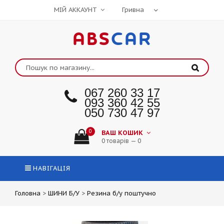
МІЙ АККАУНТ
ABS
CAR
067 260 33 17
093 360 42 55
050 730 47 97
0
ВАШ КОШИК
0 товарів — 0
НАВІГАЦІЯ
Головна
>
ШИНИ Б/У
>
Резина б/у поштучно