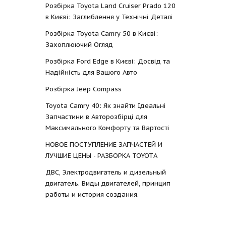
Розбірка Toyota Land Cruiser Prado 120
в Києві: Заглиблення у Технічні Деталі
Розбірка Toyota Camry 50 в Києві:
Захоплюючий Огляд
Розбірка Ford Edge в Києві: Досвід та
Надійність для Вашого Авто
Розбірка Jeep Compass
Toyota Camry 40: Як знайти Ідеальні
Запчастини в Авторозбірці для
Максимального Комфорту та Вартості
НОВОЕ ПОСТУПЛЕНИЕ ЗАПЧАСТЕЙ И
ЛУЧШИЕ ЦЕНЫ - РАЗБОРКА TOYOTА
ДВС, Электродвигатель и дизельный
двигатель. Виды двигателей, принцип
работы и история создания.