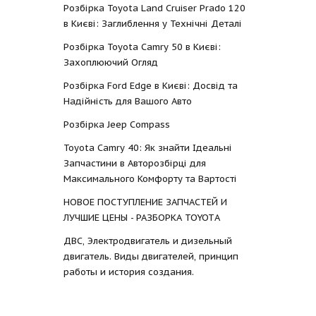
Розбірка Toyota Land Cruiser Prado 120
в Києві: Заглиблення у Технічні Деталі
Розбірка Toyota Camry 50 в Києві:
Захоплюючий Огляд
Розбірка Ford Edge в Києві: Досвід та
Надійність для Вашого Авто
Розбірка Jeep Compass
Toyota Camry 40: Як знайти Ідеальні
Запчастини в Авторозбірці для
Максимального Комфорту та Вартості
НОВОЕ ПОСТУПЛЕНИЕ ЗАПЧАСТЕЙ И
ЛУЧШИЕ ЦЕНЫ - РАЗБОРКА TOYOTА
ДВС, Электродвигатель и дизельный
двигатель. Виды двигателей, принцип
работы и история создания.