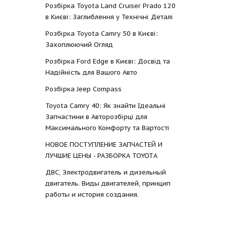
Розбірка Toyota Land Cruiser Prado 120
в Києві: Заглиблення у Технічні Деталі
Розбірка Toyota Camry 50 в Києві:
Захоплюючий Огляд
Розбірка Ford Edge в Києві: Досвід та
Надійність для Вашого Авто
Розбірка Jeep Compass
Toyota Camry 40: Як знайти Ідеальні
Запчастини в Авторозбірці для
Максимального Комфорту та Вартості
НОВОЕ ПОСТУПЛЕНИЕ ЗАПЧАСТЕЙ И
ЛУЧШИЕ ЦЕНЫ - РАЗБОРКА TOYOTА
ДВС, Электродвигатель и дизельный
двигатель. Виды двигателей, принцип
работы и история создания.