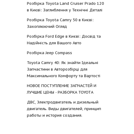
Розбірка Toyota Land Cruiser Prado 120
в Києві: Заглиблення у Технічні Деталі
Розбірка Toyota Camry 50 в Києві:
Захоплюючий Огляд
Розбірка Ford Edge в Києві: Досвід та
Надійність для Вашого Авто
Розбірка Jeep Compass
Toyota Camry 40: Як знайти Ідеальні
Запчастини в Авторозбірці для
Максимального Комфорту та Вартості
НОВОЕ ПОСТУПЛЕНИЕ ЗАПЧАСТЕЙ И
ЛУЧШИЕ ЦЕНЫ - РАЗБОРКА TOYOTА
ДВС, Электродвигатель и дизельный
двигатель. Виды двигателей, принцип
работы и история создания.