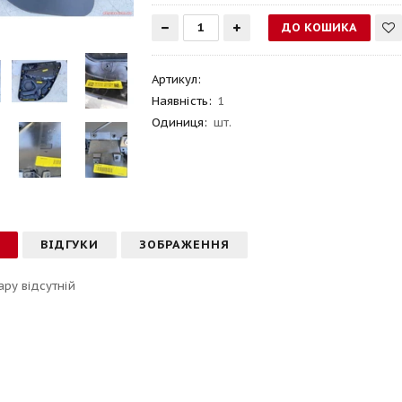
Артикул
:
Наявність:
1
Одиниця:
шт.
С
ВІДГУКИ
ЗОБРАЖЕННЯ
ару відсутній