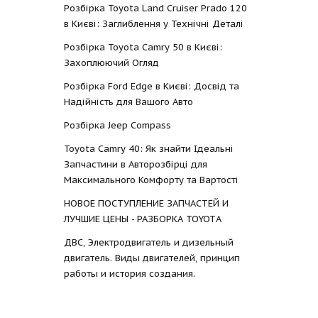
Розбірка Toyota Land Cruiser Prado 120
в Києві: Заглиблення у Технічні Деталі
Розбірка Toyota Camry 50 в Києві:
Захоплюючий Огляд
Розбірка Ford Edge в Києві: Досвід та
Надійність для Вашого Авто
Розбірка Jeep Compass
Toyota Camry 40: Як знайти Ідеальні
Запчастини в Авторозбірці для
Максимального Комфорту та Вартості
НОВОЕ ПОСТУПЛЕНИЕ ЗАПЧАСТЕЙ И
ЛУЧШИЕ ЦЕНЫ - РАЗБОРКА TOYOTА
ДВС, Электродвигатель и дизельный
двигатель. Виды двигателей, принцип
работы и история создания.