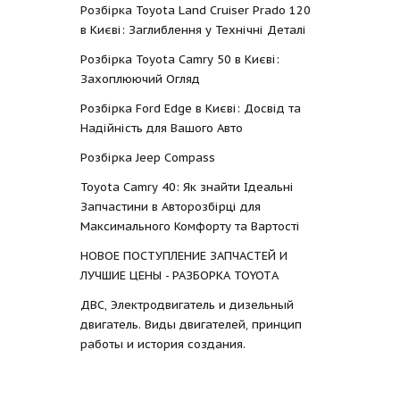
Розбірка Toyota Land Cruiser Prado 120
в Києві: Заглиблення у Технічні Деталі
Розбірка Toyota Camry 50 в Києві:
Захоплюючий Огляд
Розбірка Ford Edge в Києві: Досвід та
Надійність для Вашого Авто
Розбірка Jeep Compass
Toyota Camry 40: Як знайти Ідеальні
Запчастини в Авторозбірці для
Максимального Комфорту та Вартості
НОВОЕ ПОСТУПЛЕНИЕ ЗАПЧАСТЕЙ И
ЛУЧШИЕ ЦЕНЫ - РАЗБОРКА TOYOTА
ДВС, Электродвигатель и дизельный
двигатель. Виды двигателей, принцип
работы и история создания.