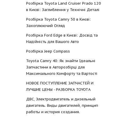
Розбірка Toyota Land Cruiser Prado 120
в Києві: Заглиблення у Технічні Деталі
Розбірка Toyota Camry 50 в Києві:
Захоплюючий Огляд
Розбірка Ford Edge в Києві: Досвід та
Надійність для Вашого Авто
Розбірка Jeep Compass
Toyota Camry 40: Як знайти Ідеальні
Запчастини в Авторозбірці для
Максимального Комфорту та Вартості
НОВОЕ ПОСТУПЛЕНИЕ ЗАПЧАСТЕЙ И
ЛУЧШИЕ ЦЕНЫ - РАЗБОРКА TOYOTА
ДВС, Электродвигатель и дизельный
двигатель. Виды двигателей, принцип
работы и история создания.