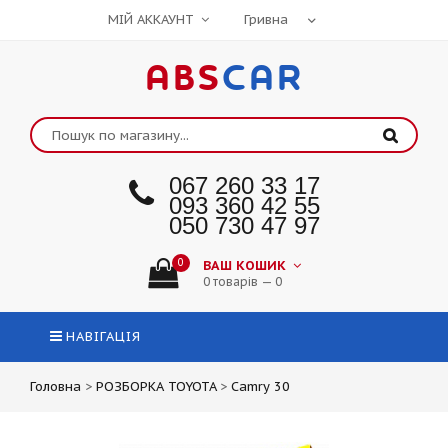
МІЙ АККАУНТ
ABS
CAR
067 260 33 17
093 360 42 55
050 730 47 97
0
ВАШ КОШИК
0 товарів — 0
НАВІГАЦІЯ
Головна
>
РОЗБОРКА TOYOTA
>
Camry 30