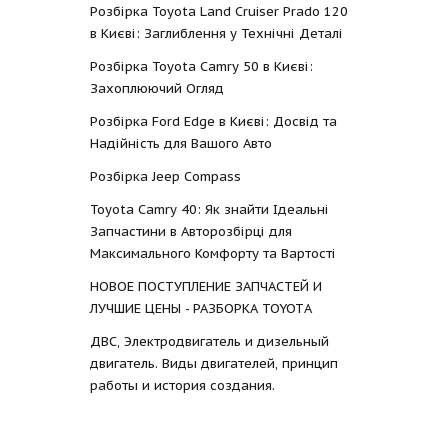
Розбірка Toyota Land Cruiser Prado 120
в Києві: Заглиблення у Технічні Деталі
Розбірка Toyota Camry 50 в Києві:
Захоплюючий Огляд
Розбірка Ford Edge в Києві: Досвід та
Надійність для Вашого Авто
Розбірка Jeep Compass
Toyota Camry 40: Як знайти Ідеальні
Запчастини в Авторозбірці для
Максимального Комфорту та Вартості
НОВОЕ ПОСТУПЛЕНИЕ ЗАПЧАСТЕЙ И
ЛУЧШИЕ ЦЕНЫ - РАЗБОРКА TOYOTА
ДВС, Электродвигатель и дизельный
двигатель. Виды двигателей, принцип
работы и история создания.