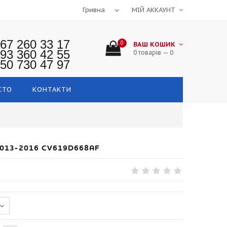
МІЙ АККАУНТ
67 260 33 17
0
ВАШ КОШИК
93 360 42 55
0 товарів — 0
50 730 47 97
СТО
КОНТАКТИ
013-2016 CV619D668AF