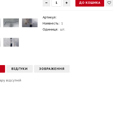
Артикул
:
Наявність:
1
Одиниця:
шт.
С
ВІДГУКИ
ЗОБРАЖЕННЯ
ару відсутній