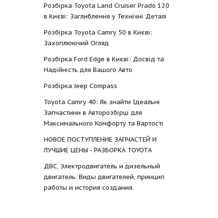
Розбірка Toyota Land Cruiser Prado 120
в Києві: Заглиблення у Технічні Деталі
Розбірка Toyota Camry 50 в Києві:
Захоплюючий Огляд
Розбірка Ford Edge в Києві: Досвід та
Надійність для Вашого Авто
Розбірка Jeep Compass
Toyota Camry 40: Як знайти Ідеальні
Запчастини в Авторозбірці для
Максимального Комфорту та Вартості
НОВОЕ ПОСТУПЛЕНИЕ ЗАПЧАСТЕЙ И
ЛУЧШИЕ ЦЕНЫ - РАЗБОРКА TOYOTА
ДВС, Электродвигатель и дизельный
двигатель. Виды двигателей, принцип
работы и история создания.