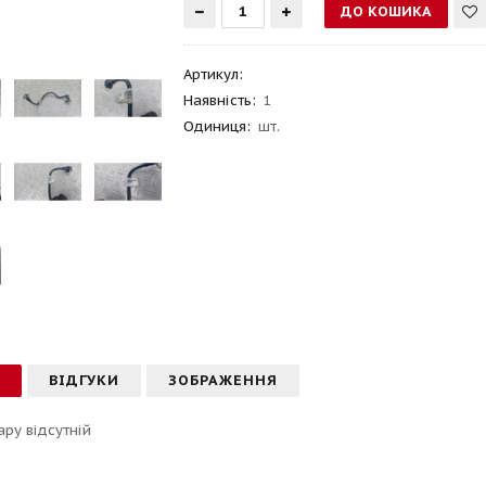
Артикул
:
Наявність:
1
Одиниця:
шт.
С
ВІДГУКИ
ЗОБРАЖЕННЯ
ару відсутній