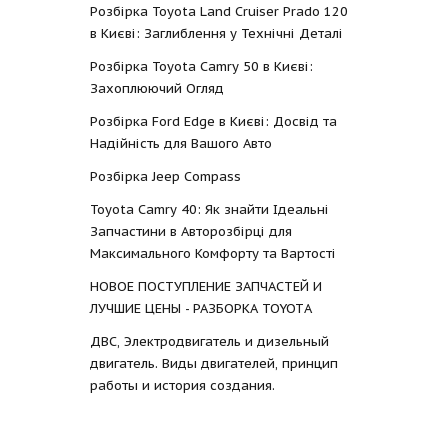
Розбірка Toyota Land Cruiser Prado 120
в Києві: Заглиблення у Технічні Деталі
Розбірка Toyota Camry 50 в Києві:
Захоплюючий Огляд
Розбірка Ford Edge в Києві: Досвід та
Надійність для Вашого Авто
Розбірка Jeep Compass
Toyota Camry 40: Як знайти Ідеальні
Запчастини в Авторозбірці для
Максимального Комфорту та Вартості
НОВОЕ ПОСТУПЛЕНИЕ ЗАПЧАСТЕЙ И
ЛУЧШИЕ ЦЕНЫ - РАЗБОРКА TOYOTА
ДВС, Электродвигатель и дизельный
двигатель. Виды двигателей, принцип
работы и история создания.