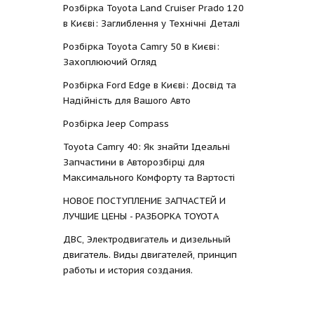
Розбірка Toyota Land Cruiser Prado 120
в Києві: Заглиблення у Технічні Деталі
Розбірка Toyota Camry 50 в Києві:
Захоплюючий Огляд
Розбірка Ford Edge в Києві: Досвід та
Надійність для Вашого Авто
Розбірка Jeep Compass
Toyota Camry 40: Як знайти Ідеальні
Запчастини в Авторозбірці для
Максимального Комфорту та Вартості
НОВОЕ ПОСТУПЛЕНИЕ ЗАПЧАСТЕЙ И
ЛУЧШИЕ ЦЕНЫ - РАЗБОРКА TOYOTА
ДВС, Электродвигатель и дизельный
двигатель. Виды двигателей, принцип
работы и история создания.